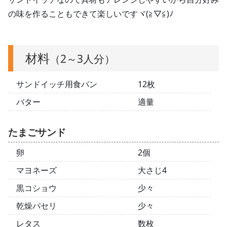
の味を作ることもできて楽しいですヾ(≧▽≦)ﾉ
材料
（2～3人分）
サンドイッチ用食パン
12枚
バター
適量
たまごサンド
卵
2個
マヨネーズ
大さじ4
黒コショウ
少々
乾燥パセリ
少々
レタス
数枚