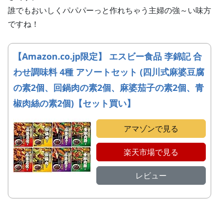
誰でもおいしくパパパーっと作れちゃう主婦の強～い味方
ですね！
【Amazon.co.jp限定】 エスビー食品 李錦記 合
わせ調味料 4種 アソートセット (四川式麻婆豆腐
の素2個、回鍋肉の素2個、麻婆茄子の素2個、青
椒肉絲の素2個)【セット買い】
アマゾンで見る
楽天市場で見る
レビュー