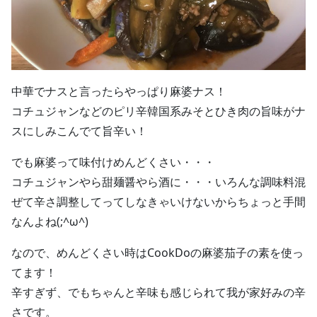
中華でナスと言ったらやっぱり麻婆ナス！
コチュジャンなどのピリ辛韓国系みそとひき肉の旨味がナ
スにしみこんでて旨辛い！
でも麻婆って味付けめんどくさい・・・
コチュジャンやら甜麺醤やら酒に・・・いろんな調味料混
ぜて辛さ調整してってしなきゃいけないからちょっと手間
なんよね(;^ω^)
なので、めんどくさい時はCookDoの麻婆茄子の素を使っ
てます！
辛すぎず、でもちゃんと辛味も感じられて我が家好みの辛
さです。