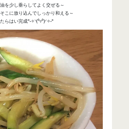
油を少し垂らしてよく交ぜる～
そこに放り込んでしっかり和える～
完成°˖✧◝(⁰▿⁰)◜✧˖°