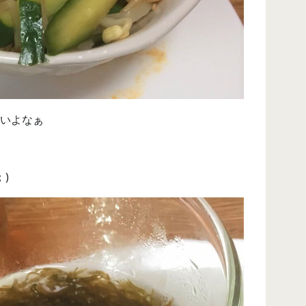
いよなぁ
；)