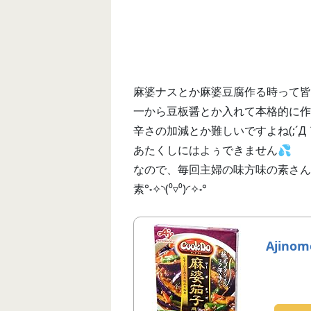
麻婆ナスとか麻婆豆腐作る時って皆
一から豆板醤とか入れて本格的に作
辛さの加減とか難しいですよね(;´Д
あたくしにはよぅできません💦
なので、毎回主婦の味方味の素さんか
素°˖✧◝(⁰▿⁰)◜✧˖°
Ajino