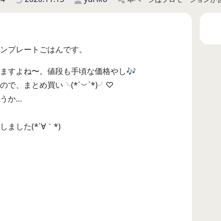
ンプレートごはんです。
ますよね〜。値段も手頃な価格やし🎶
で、まとめ買い╰(*´︶`*)╯♡
うか…
した(*´∀｀*)