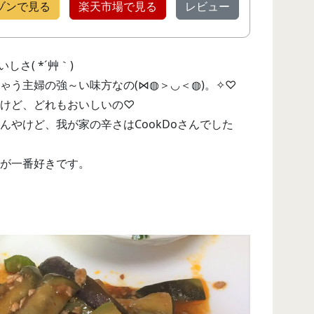
ゾンで見る
楽天市場で見る
レビュー
しさ( *´艸｀)
ゃう主婦の強～い味方なの(⋈◍＞◡＜◍)。✧♡
けど、どれもおいしいの♡
んやけど、我が家の辛さはCookDoさんでした
が一番好きです。