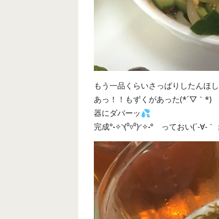
もう一品くらいさっぱりしたんほし
あっ！！もずくがあった(*´▽｀*)
器にダバーッ💦
完成°˖✧◝(⁰▿⁰)◜✧˖° っておい(´-∀-｀