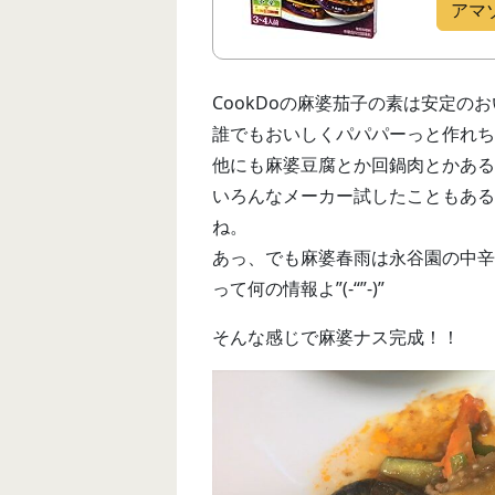
アマ
CookDoの麻婆茄子の素は安定のおい
誰でもおいしくパパパーっと作れち
他にも麻婆豆腐とか回鍋肉とかある
いろんなメーカー試したこともある
ね。
あっ、でも麻婆春雨は永谷園の中辛
って何の情報よ”(-“”-)”
そんな感じで麻婆ナス完成！！