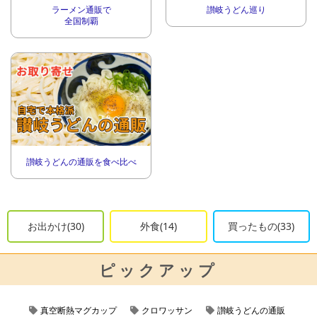
ラーメン通販で
讃岐うどん巡り
全国制覇
讃岐うどんの通販を食べ比べ
お出かけ(30)
外食(14)
買ったもの(33)
ピックアップ
真空断熱マグカップ
クロワッサン
讃岐うどんの通販