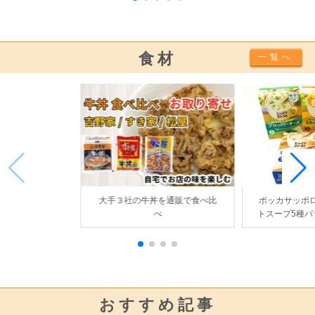
食材
一覧へ
大手３社の牛丼を通販で食べ比
ポッカサッポロ
べ
トスープ5種バ
購入
おすすめ記事