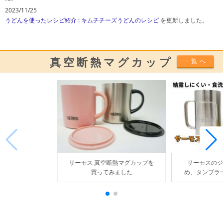
2023/11/25
うどんを使ったレシピ紹介
: キムチチーズうどんのレシピ
を更新しました。
真空断熱マグカップ
一覧へ
サーモス 真空断熱マグカップを
サーモスのジ
買ってみました
め、タンブラ
ま