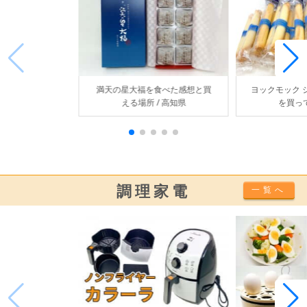
満天の星大福を食べた感想と買
ヨックモック シ
える場所 / 高知県
を買っ
調理家電
一覧へ