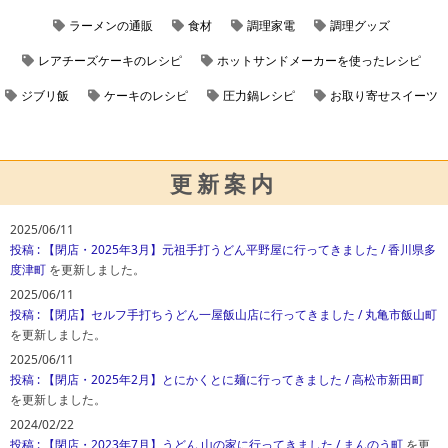
ラーメンの通販
食材
調理家電
調理グッズ
レアチーズケーキのレシピ
ホットサンドメーカーを使ったレシピ
ジブリ飯
ケーキのレシピ
圧力鍋レシピ
お取り寄せスイーツ
更新案内
2025/06/11
投稿
: 【閉店・2025年3月】元祖手打うどん平野屋に行ってきました / 香川県多
度津町
を更新しました。
2025/06/11
投稿
: 【閉店】セルフ手打ちうどん一屋飯山店に行ってきました / 丸亀市飯山町
を更新しました。
2025/06/11
投稿
: 【閉店・2025年2月】とにかくとに麺に行ってきました / 高松市新田町
を更新しました。
2024/02/22
投稿
: 【閉店・2023年7月】うどん 山の家に行ってきました / まんのう町
を更