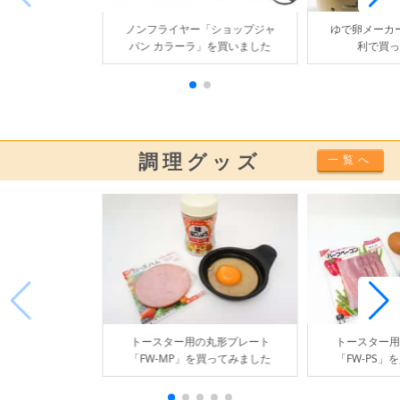
ノンフライヤー「ショップジャ
ゆで卵メーカ
パン カラーラ」を買いました
利で買っ
調理グッズ
一覧へ
トースター用の丸形プレート
トースター用
「FW-MP」を買ってみました
「FW-PS」