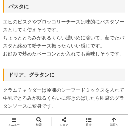
パスタに
エビのビスクやブロッコリーチーズは味的にパスタソー
スとしても使えそうです。
ちょっととろみがあるくらい濃いめに溶いて、茹でたパ
スタと絡めて粉チーズ振ったらいい感じです。
お好みで炒めたベーコンとか入れても美味しそうです。
ドリア、グラタンに
クラムチャウダーは冷凍のシーフードミックスを入れて
牛乳でとろみが残るくらいに溶きのばしたら即席のグラ
タンソースに変身です。
メニュー
検索
シェア
目次
先頭へ
パンに浸して食べても