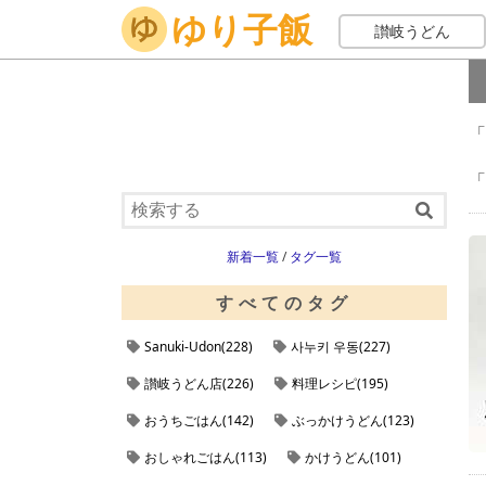
ゆり子飯
ホーム
kaldi
讃岐うどん
「
「
新着一覧
/
タグ一覧
すべてのタグ
Sanuki-Udon(228)
사누키 우동(227)
讃岐うどん店(226)
料理レシピ(195)
おうちごはん(142)
ぶっかけうどん(123)
おしゃれごはん(113)
かけうどん(101)