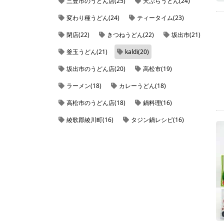
三豊市のうどん店(25)
天ぷらうどん(24)
変わり種うどん(24)
ティータイム(23)
閉店(22)
きつねうどん(22)
坂出市(21)
釜玉うどん(21)
kaldi(20)
坂出市のうどん店(20)
高松市(19)
ラーメン(18)
カレーうどん(18)
高松市のうどん店(18)
鍋料理(16)
綾歌郡綾川町(16)
タジン鍋レシピ(16)
観音寺市大野原町(16)
仲多度郡まんのう町(16)
綾歌郡綾川町のうどん店(16)
ホットサンドメーカーを使ったレシピ(16)
ビタントニオ(15)
父母ヶ浜の周辺にあるうどん(15)
太麺(14)