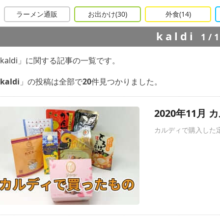
ラーメン通販
お出かけ
(30)
外食
(14)
kaldi
1/
kaldi」に関する記事の一覧です。
kaldi
」の投稿は全部で
20
件見つかりました。
2020年11
カルディで購入した