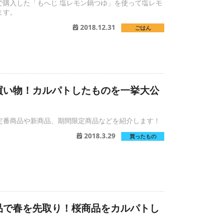
で購入した「もへじ 塩レモン鍋つゆ」を使って塩レモ
ます。
2018.12.31
ごはん
買い物！カルパトしたものを一挙大公
定番商品や新商品、期間限定商品などを紹介します！
2018.3.29
買ったもの
品で春を先取り！桜商品をカルパトし