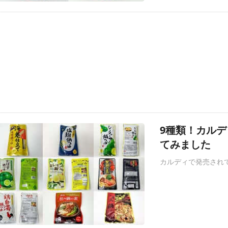
9種類！カル
てみました
カルディで発売され