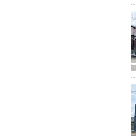
ジブリ飯(14)
再現レシピ(14)
鍋焼きうどん(14)
釜揚げうどん(14)
細麺(13)
鍋の素(13)
和食ごはん(13)
映画UDON(13)
仲多度郡まんのう町のうどん店(13)
極太麺(12)
鍋つゆ(12)
韓国グルメ(12)
高屋神社の周辺にあるうどん(12)
和食(11)
圧力鍋(11)
イベント(11)
冷やしうどん(11)
四国水族館の周辺にあるうどん(11)
銭形砂絵「寛永通宝」の周辺にあるうどん(11)
まとめ(10)
つけ麺(10)
愛媛県(10)
デート(10)
今日のおやつ(10)