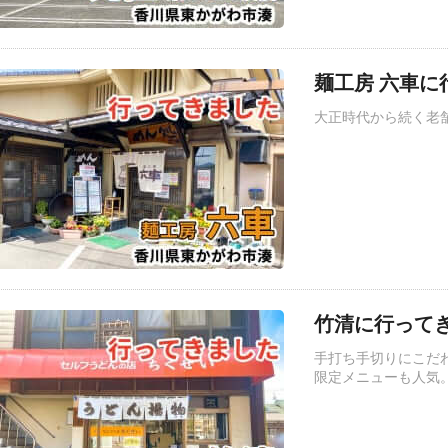
麺工房 六車に
大正時代から続く老
竹清に行ってき
手打ち手切りにこだ
限定メニューも人気