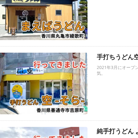
手打ちうどん空
2021年3月にオー
気。
純手打うどん 