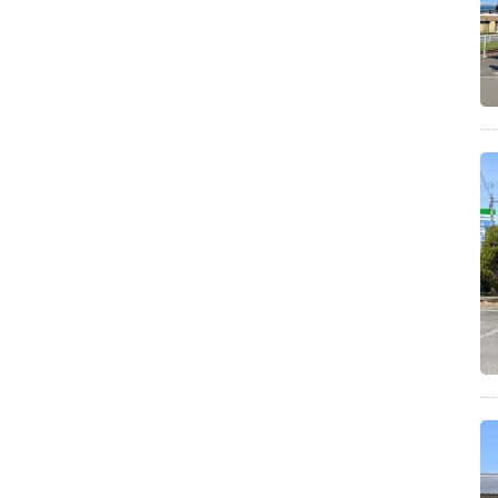
パン(5)
大量消費(5)
塩スープ(5)
魚介豚骨(5)
豚骨醤油(5)
中華そば(5)
パニーニ(5)
調理グッズ(5)
豚骨スープ(5)
バレンタイン(5)
三豊市山本町(5)
三豊市仁尾町(5)
木の葉型の天ぷら(5)
泉UDON友の会(5)
フードロスレシピ(5)
お取り寄せスイーツ(5)
ヨーグルトメーカー(5)
大きな徳利に入った出汁(5)
イルミネーション2017(5)
鍋(4)
普通(4)
食材(4)
北海道(4)
雲辺寺(4)
鶏白湯(4)
ランチ(4)
カフェ(4)
栗の渋皮煮(4)