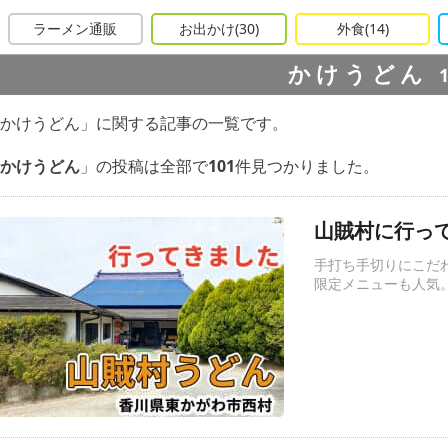
ラーメン通販
お出かけ
(30)
外食
(14)
かけうどん
かけうどん」に関する記事の一覧です。
かけうどん
」の投稿は全部で
101
件見つかりました。
山賊村に行って
手打ち手切りにこだ
限定メニューも人気