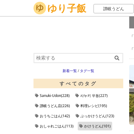
ゆり子飯
ホーム
かけうどん
讃岐うどん
「
「
新着一覧
/
タグ一覧
すべてのタグ
Sanuki-Udon(228)
사누키 우동(227)
讃岐うどん店(226)
料理レシピ(195)
おうちごはん(142)
ぶっかけうどん(123)
おしゃれごはん(113)
かけうどん(101)