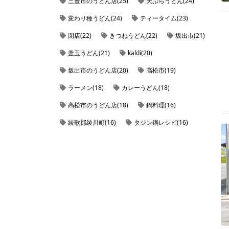
三豊市のうどん店(25)
天ぷらうどん(24)
変わり種うどん(24)
ティータイム(23)
閉店(22)
きつねうどん(22)
坂出市(21)
釜玉うどん(21)
kaldi(20)
坂出市のうどん店(20)
高松市(19)
ラーメン(18)
カレーうどん(18)
高松市のうどん店(18)
鍋料理(16)
綾歌郡綾川町(16)
タジン鍋レシピ(16)
観音寺市大野原町(16)
仲多度郡まんのう町(16)
綾歌郡綾川町のうどん店(16)
ホットサンドメーカーを使ったレシピ(16)
ビタントニオ(15)
父母ヶ浜の周辺にあるうどん(15)
太麺(14)