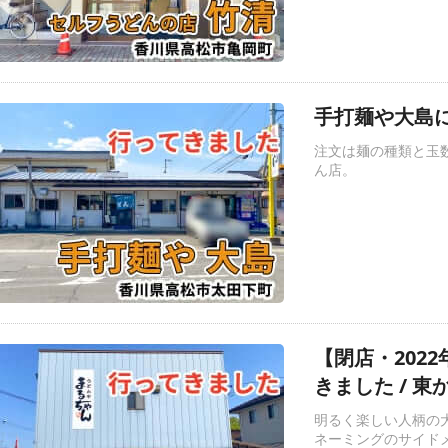
手打麺や大島に
注文は麺の種類と玉
ん店。
【閉店・202
きました / 東
明るく楽しい人柄の
ネーミングのサイド