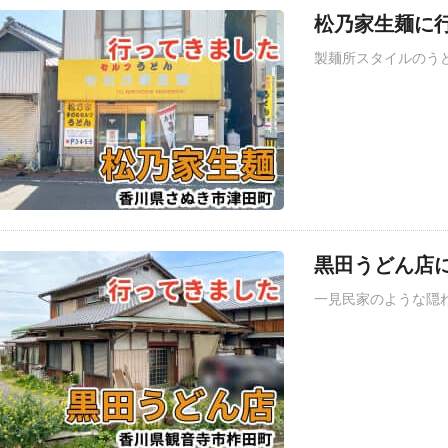
松乃家生麺に行
製麺所スタイルのう
黒田うどん店に
一見民家のような隠