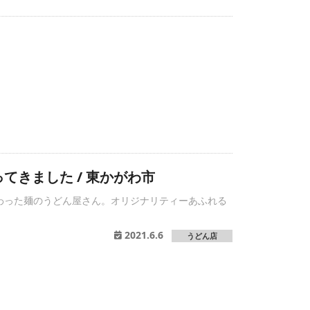
てきました / 東かがわ市
わった麺のうどん屋さん。オリジナリティーあふれる
。
2021.6.6
うどん店