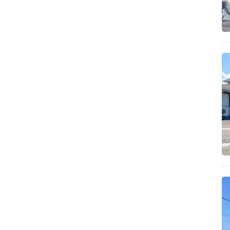
味噌ラーメン(8)
丸亀市飯山町(8)
ダッチベイビー(8)
山を感じるうどん店(8)
豊稔池堰堤・雲辺寺の周辺にあるうどん(8)
霧の森(7)
汁なし麺(7)
圧力鍋料理(7)
魚介スープ(7)
丸亀市綾歌町(7)
食べ物の自販機(7)
うどん百名店2018(7)
綾歌郡宇多津町のうどん店(7)
食育(6)
さぬき市(6)
モッフル(6)
三豊市高瀬町(6)
半生麺タイプ(6)
チーズケーキ(6)
わかめうどん(6)
うどんの自販機(6)
さぬき市のうどん店(6)
バレンタインレシピ(6)
そば粉を使ったレシピ(6)
栗(5)