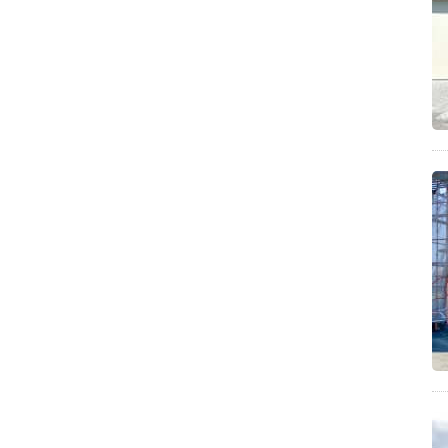
四国八十八景(4)
三豊市豊中町(4)
二郎インスパイア系(4)
サンドイッチのレシピ(4)
食べるオリーブオイルを使ったレシピ(4)
定食(3)
焼肉(3)
神社(3)
珈琲(3)
大阪府(3)
極細麺(3)
縮れ麺(3)
中細麺(3)
徳島県(3)
福島県(3)
千葉県(3)
秋祭り(3)
調理家電(3)
まぜそば(3)
神奈川県(3)
ひやひや(3)
塩ラーメン(3)
クロワッサン(3)
三豊市財田町(3)
ちょうさ祭り(3)
ドリップバッグ(3)
ドリップコーヒー(3)
ホットサンドのレシピ(3)
ジャムを使ったレシピ(3)