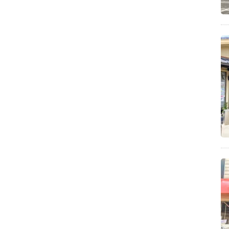
ダルゴナコーヒー(10)
さぬきの夢応援店(10)
チーズケーキのレシピ(10)
パスタ(9)
味噌スープ(9)
四国中央市(9)
東かがわ市(9)
手抜きごはん(9)
綾歌郡宇多津町(9)
観音寺市豊浜町(9)
ドライブデート(9)
仲多度郡多度津町(9)
圧力鍋を使ったレシピ(9)
東かがわ市のうどん店(9)
レアチーズケーキのレシピ(9)
仲多度郡多度津町のうどん店(9)
中太麺(8)
スープ(8)
醤油スープ(8)
三豊市詫間町(8)
温かいスープ(8)