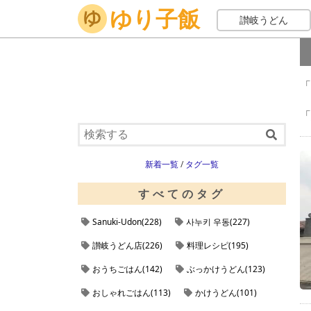
ゆり子飯
ホーム
定食
讃岐うどん
「
「
新着一覧
/
タグ一覧
すべてのタグ
Sanuki-Udon(228)
사누키 우동(227)
讃岐うどん店(226)
料理レシピ(195)
おうちごはん(142)
ぶっかけうどん(123)
おしゃれごはん(113)
かけうどん(101)