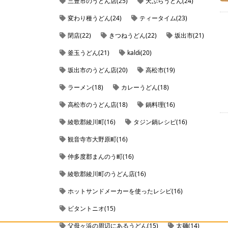
三豊市のうどん店(25)
天ぷらうどん(24)
変わり種うどん(24)
ティータイム(23)
閉店(22)
きつねうどん(22)
坂出市(21)
釜玉うどん(21)
kaldi(20)
坂出市のうどん店(20)
高松市(19)
ラーメン(18)
カレーうどん(18)
高松市のうどん店(18)
鍋料理(16)
綾歌郡綾川町(16)
タジン鍋レシピ(16)
観音寺市大野原町(16)
仲多度郡まんのう町(16)
綾歌郡綾川町のうどん店(16)
ホットサンドメーカーを使ったレシピ(16)
ビタントニオ(15)
父母ヶ浜の周辺にあるうどん(15)
太麺(14)