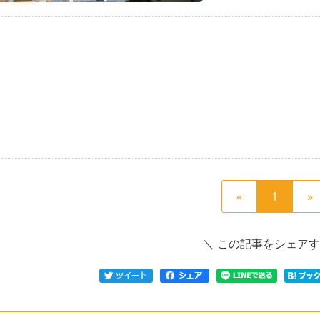
前
現
«
1
»
の
在
ペ
の
＼ この記事をシェアす
ー
ペ
ジ
ー
へ
ジ