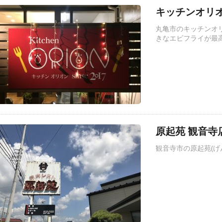
キッチンオリオ
丸亀市のキッチンオ
きなエビフライが最
原起苑 観音寺
観音寺市の原起苑(げ