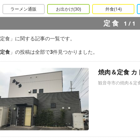
ラーメン通販
お出かけ
(30)
外食
(14)
定食
1/1
定食」に関する記事の一覧です。
定食
」の投稿は全部で
3
件見つかりました。
焼肉＆定食 カ
観音寺市の焼肉＆定