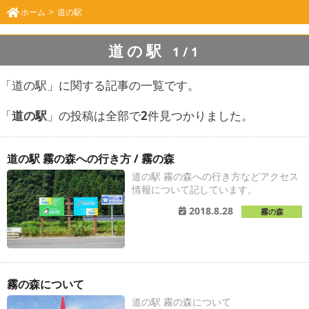
ホーム
道の駅
道の駅
1/1
「道の駅」に関する記事の一覧です。
「
道の駅
」の投稿は全部で
2
件見つかりました。
道の駅 霧の森への行き方 / 霧の森
道の駅 霧の森への行き方などアクセス
情報について記しています。
2018.8.28
霧の森
霧の森について
道の駅 霧の森について