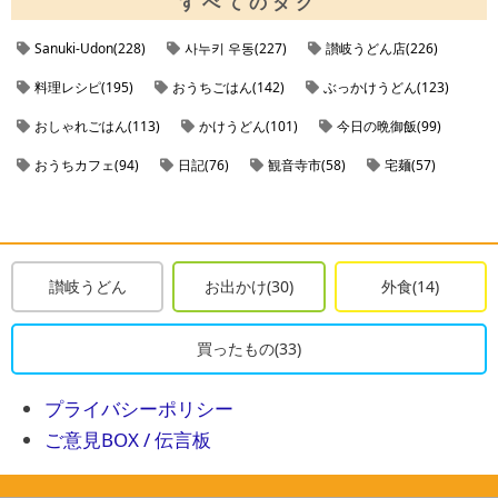
すべてのタグ
Sanuki-Udon(228)
사누키 우동(227)
讃岐うどん店(226)
料理レシピ(195)
おうちごはん(142)
ぶっかけうどん(123)
おしゃれごはん(113)
かけうどん(101)
今日の晩御飯(99)
おうちカフェ(94)
日記(76)
観音寺市(58)
宅麺(57)
ラーメンの通販(57)
お取り寄せラーメン(57)
noindex(56)
肉うどん(49)
ざるうどん(41)
ケーキレシピ(41)
丸亀市(40)
丸亀市のうどん店(38)
観音寺市のうどん店(37)
讃岐うどん
お出かけ(30)
外食(14)
今日の朝ごはん(35)
三豊市(33)
日記レシピ(33)
買ったもの(33)
お家うどん(29)
讃岐うどんの通販(29)
善通寺市(27)
しょうゆうどん(26)
善通寺市のうどん店(26)
東京都(25)
プライバシーポリシー
ご意見BOX / 伝言板
三豊市のうどん店(25)
天ぷらうどん(24)
変わり種うどん(24)
ティータイム(23)
閉店(22)
きつねうどん(22)
坂出市(21)