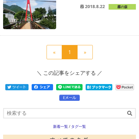
2018.8.22
霧の森
前
現
次
«
1
»
の
在
の
ペ
の
ペ
＼ この記事をシェアする ／
ー
ペ
ー
ジ
ー
ジ
へ
ジ
へ
新着一覧
/
タグ一覧