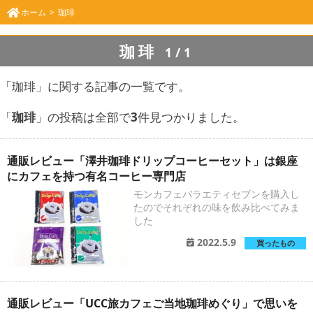
ホーム
珈琲
珈琲
1/1
「珈琲」に関する記事の一覧です。
「
珈琲
」の投稿は全部で
3
件見つかりました。
通販レビュー「澤井珈琲ドリップコーヒーセット」は銀座
にカフェを持つ有名コーヒー専門店
モンカフェバラエティセブンを購入し
たのでそれぞれの味を飲み比べてみま
した
2022.5.9
買ったもの
通販レビュー「UCC旅カフェご当地珈琲めぐり」で思いを