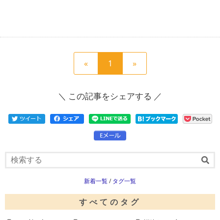
前
現
次
«
1
»
の
在
の
ペ
の
ペ
＼ この記事をシェアする ／
ー
ペ
ー
ジ
ー
ジ
へ
ジ
へ
新着一覧
/
タグ一覧
すべてのタグ