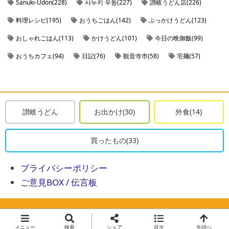
Sanuki-Udon(228)
사누키 우동(227)
讃岐うどん店(226)
料理レシピ(195)
おうちごはん(142)
ぶっかけうどん(123)
おしゃれごはん(113)
かけうどん(101)
今日の晩御飯(99)
おうちカフェ(94)
日記(76)
観音寺市(58)
宅麺(57)
ラーメンの通販(57)
お取り寄せラーメン(57)
noindex(56)
肉うどん(49)
ざるうどん(41)
ケーキレシピ(41)
丸亀市(40)
丸亀市のうどん店(38)
観音寺市のうどん店(37)
讃岐うどん
お出かけ(30)
外食(14)
今日の朝ごはん(35)
三豊市(33)
日記レシピ(33)
買ったもの(33)
お家うどん(29)
讃岐うどんの通販(29)
善通寺市(27)
しょうゆうどん(26)
善通寺市のうどん店(26)
東京都(25)
プライバシーポリシー
ご意見BOX / 伝言板
三豊市のうどん店(25)
天ぷらうどん(24)
変わり種うどん(24)
ティータイム(23)
閉店(22)
きつねうどん(22)
坂出市(21)
© 2016-2026
ゆり子飯
.
釜玉うどん(21)
kaldi(20)
坂出市のうどん店(20)
メニュー
検索
シェア
目次
先頭へ