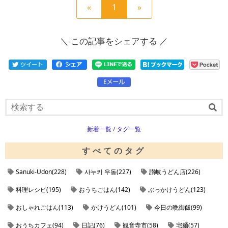
前
現
次
«
1
»
の
在
の
ペ
の
ペ
＼ この記事をシェアする ／
ー
ペ
ー
ジ
ー
ジ
へ
ジ
へ
新着一覧
/
タグ一覧
すべてのタグ
Sanuki-Udon(228)
사누키 우동(227)
讃岐うどん店(226)
料理レシピ(195)
おうちごはん(142)
ぶっかけうどん(123)
おしゃれごはん(113)
かけうどん(101)
今日の晩御飯(99)
おうちカフェ(94)
日記(76)
観音寺市(58)
宅麺(57)