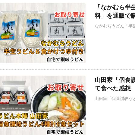
「なかむら半
料」を通販で
なかむらうどん「半
山田家「個食
て食べた感想
山田家「個食讃岐うど