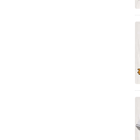
ダルゴナコーヒー(10)
さぬきの夢応援店(10)
チーズケーキのレシピ(10)
パスタ(9)
味噌スープ(9)
四国中央市(9)
東かがわ市(9)
手抜きごはん(9)
綾歌郡宇多津町(9)
観音寺市豊浜町(9)
ドライブデート(9)
仲多度郡多度津町(9)
圧力鍋を使ったレシピ(9)
東かがわ市のうどん店(9)
レアチーズケーキのレシピ(9)
仲多度郡多度津町のうどん店(9)
中太麺(8)
スープ(8)
醤油スープ(8)
三豊市詫間町(8)
温かいスープ(8)