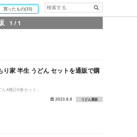
買ったもの
(33)
通販
1/1
もり家 半生 うどん セットを通販で購
ん4種計6食セット」
2023.8.8
うどん通販