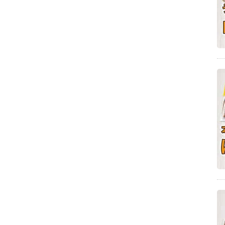
パン(5)
大量消費(5)
塩スープ(5)
魚介豚骨(5)
豚骨醤油(5)
中華そば(5)
パニーニ(5)
調理グッズ(5)
豚骨スープ(5)
バレンタイン(5)
三豊市山本町(5)
三豊市仁尾町(5)
木の葉型の天ぷら(5)
泉UDON友の会(5)
フードロスレシピ(5)
お取り寄せスイーツ(5)
ヨーグルトメーカー(5)
大きな徳利に入った出汁(5)
イルミネーション2017(5)
鍋(4)
普通(4)
食材(4)
北海道(4)
雲辺寺(4)
鶏白湯(4)
ランチ(4)
カフェ(4)
栗の渋皮煮(4)