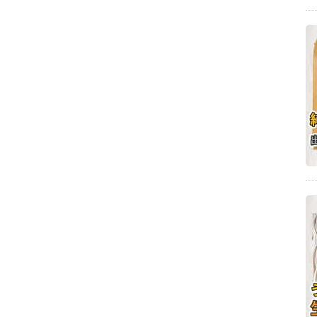
ジブリ飯(14)
再現レシピ(14)
鍋焼きうどん(14)
釜揚げうどん(14)
細麺(13)
鍋の素(13)
和食ごはん(13)
映画UDON(13)
仲多度郡まんのう町のうどん店(13)
極太麺(12)
鍋つゆ(12)
韓国グルメ(12)
高屋神社の周辺にあるうどん(12)
和食(11)
圧力鍋(11)
イベント(11)
冷やしうどん(11)
四国水族館の周辺にあるうどん(11)
銭形砂絵「寛永通宝」の周辺にあるうどん(11)
まとめ(10)
つけ麺(10)
愛媛県(10)
デート(10)
今日のおやつ(10)