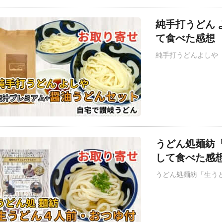
純手打うどん
て食べた感想
純手打うどんよしや
うどん処麺紡
して食べた感
うどん処麺紡「生う