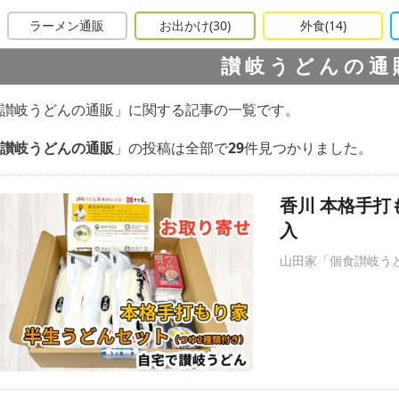
ラーメン通販
お出かけ
(30)
外食
(14)
讃岐うどんの
讃岐うどんの通販」に関する記事の一覧です。
讃岐うどんの通販
」の投稿は全部で
29
件見つかりました。
香川 本格手打
入
山田家「個食讃岐うど