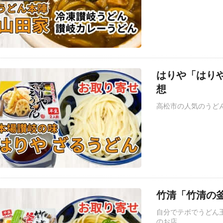
はりや「はり
想
高松市の人気のうど
竹清「竹清の
自分でテボでうどん
のお店