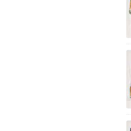
四国八十八景(4)
三豊市豊中町(4)
二郎インスパイア系(4)
サンドイッチのレシピ(4)
食べるオリーブオイルを使ったレシピ(4)
定食(3)
焼肉(3)
神社(3)
珈琲(3)
大阪府(3)
極細麺(3)
縮れ麺(3)
中細麺(3)
徳島県(3)
福島県(3)
千葉県(3)
秋祭り(3)
調理家電(3)
まぜそば(3)
神奈川県(3)
ひやひや(3)
塩ラーメン(3)
クロワッサン(3)
三豊市財田町(3)
ちょうさ祭り(3)
ドリップバッグ(3)
ドリップコーヒー(3)
ホットサンドのレシピ(3)
ジャムを使ったレシピ(3)