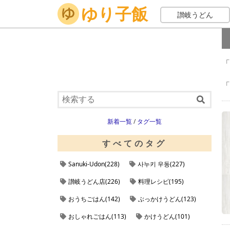
ゆり子飯
ホーム
讃岐うどんの通販
讃岐うどん
「
「
新着一覧
/
タグ一覧
すべてのタグ
Sanuki-Udon(228)
사누키 우동(227)
讃岐うどん店(226)
料理レシピ(195)
おうちごはん(142)
ぶっかけうどん(123)
おしゃれごはん(113)
かけうどん(101)