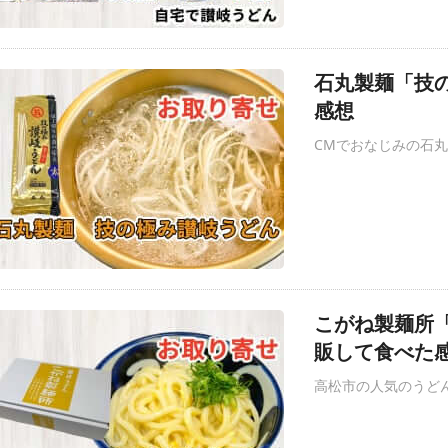
石丸製麺「技
感想
CMでおなじみの石
こがね製麺所「
販して食べた
高松市の人気のうど