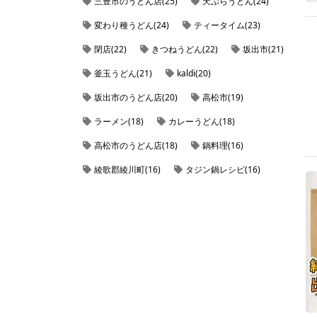
三豊市のうどん店(25)
天ぷらうどん(24)
変わり種うどん(24)
ティータイム(23)
閉店(22)
きつねうどん(22)
坂出市(21)
釜玉うどん(21)
kaldi(20)
坂出市のうどん店(20)
高松市(19)
ラーメン(18)
カレーうどん(18)
高松市のうどん店(18)
鍋料理(16)
綾歌郡綾川町(16)
タジン鍋レシピ(16)
観音寺市大野原町(16)
仲多度郡まんのう町(16)
綾歌郡綾川町のうどん店(16)
ホットサンドメーカーを使ったレシピ(16)
ビタントニオ(15)
父母ヶ浜の周辺にあるうどん(15)
太麺(14)