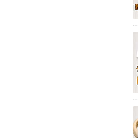
味噌ラーメン(8)
丸亀市飯山町(8)
ダッチベイビー(8)
山を感じるうどん店(8)
豊稔池堰堤・雲辺寺の周辺にあるうどん(8)
霧の森(7)
汁なし麺(7)
圧力鍋料理(7)
魚介スープ(7)
丸亀市綾歌町(7)
食べ物の自販機(7)
うどん百名店2018(7)
綾歌郡宇多津町のうどん店(7)
食育(6)
さぬき市(6)
モッフル(6)
三豊市高瀬町(6)
半生麺タイプ(6)
チーズケーキ(6)
わかめうどん(6)
うどんの自販機(6)
さぬき市のうどん店(6)
バレンタインレシピ(6)
そば粉を使ったレシピ(6)
栗(5)