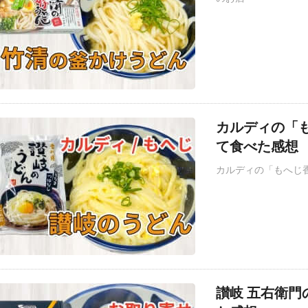
カルディの「
て食べた感想
カルディの「もへじ
讃岐 五右衛