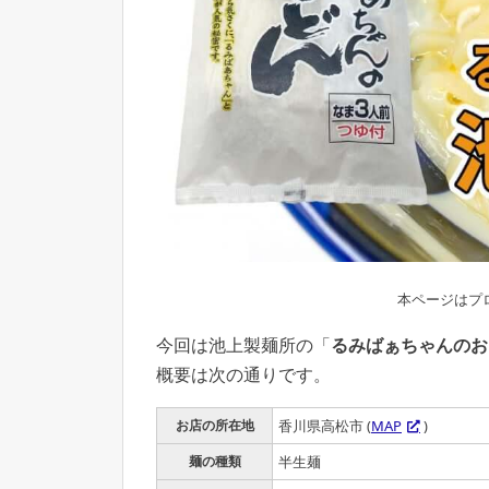
本ページはプ
今回は池上製麺所の「
るみばぁちゃんのお
概要は次の通りです。
お店の所在地
香川県高松市 (
MAP
)
麺の種類
半生麺