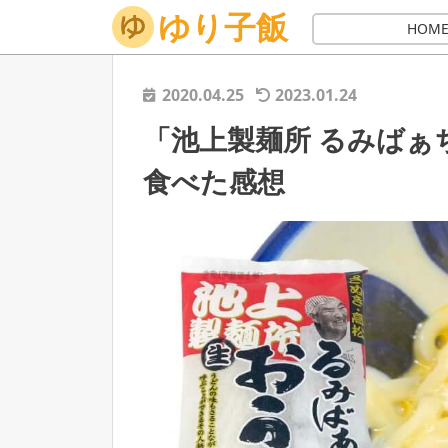
ゆり子飯
ホーム
讃岐うどん
うどん通販
「池上製麺所 る
HOM
2020.04.25
2023.01.24
「池上製麺所 るみば
食べた感想