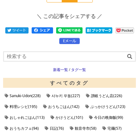
の
在
の
ペ
の
ペ
＼ この記事をシェアする ／
ー
ペ
ー
ジ
ー
ジ
へ
ジ
へ
新着一覧
/
タグ一覧
すべてのタグ
Sanuki-Udon(228)
사누키 우동(227)
讃岐うどん店(226)
料理レシピ(195)
おうちごはん(142)
ぶっかけうどん(123)
おしゃれごはん(113)
かけうどん(101)
今日の晩御飯(99)
おうちカフェ(94)
日記(76)
観音寺市(58)
宅麺(57)