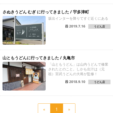
さぬきうどん むぎ に行ってきました / 宇多津町
坂出インターを降りてすぐ近くにある
2019.7.16
うどん店
山ともうどんに行ってきました / 丸亀市
「山ともうどん」は山内うどんで修業
されたとのこと。しかも出汁は（元
祖）宮武うどんの大将が監修！
2018.9.10
うどん店
前
現
次
«
1
»