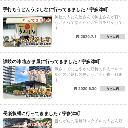
手打ちうどんうぶしなに行ってきました / 宇多津町
神社のうどん屋さんで神主さんが打つ
うどんってなんだかご利益ありそうで
す
2020.7.1
うどん店
讃岐の味 塩がま屋に行ってきました / 宇多津町
気さくでにこやかな店長の作るツルツ
ルとのど越しの良いうどんが食べれま
す
2020.6.30
うどん店
長楽製麺に行ってきました / 宇多津町
昔ながらの製麺所スタイルのうどん店