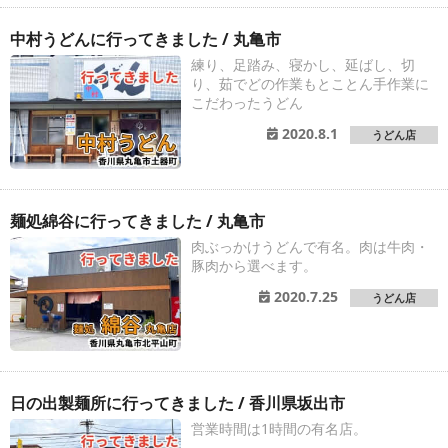
中村うどんに行ってきました / 丸亀市
練り、足踏み、寝かし、延ばし、切
り、茹でどの作業もとことん手作業に
こだわったうどん
2020.8.1
うどん店
麺処綿谷に行ってきました / 丸亀市
肉ぶっかけうどんで有名。肉は牛肉・
豚肉から選べます。
2020.7.25
うどん店
日の出製麺所に行ってきました / 香川県坂出市
営業時間は1時間の有名店。