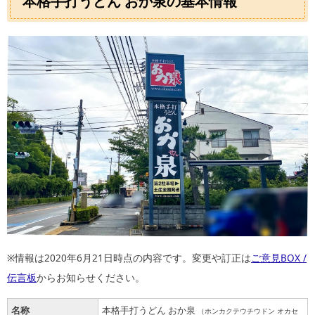
本格手打うどん おか泉の基本情報
※情報は2020年6月21日時点の内容です。変更や訂正は
ご意見BOX /
伝言板
からお知らせください。
名称
本格手打うどん おか泉
（ホンカクテウチウドン オカセ