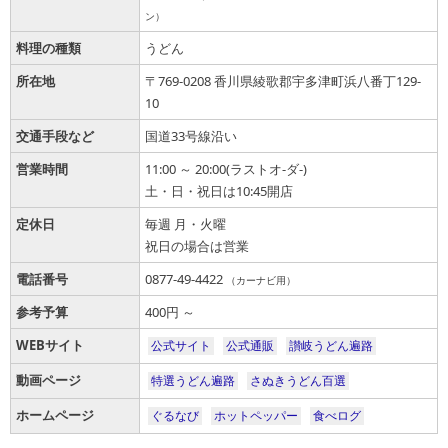
ン）
料理の種類
うどん
所在地
〒769-0208 香川県綾歌郡宇多津町浜八番丁129-
10
交通手段など
国道33号線沿い
営業時間
11:00 ～ 20:00(ラストオ-ダ-)
土・日・祝日は10:45開店
定休日
毎週 月・火曜
祝日の場合は営業
電話番号
0877-49-4422
（カーナビ用）
参考予算
400円 ～
WEBサイト
公式サイト
公式通販
讃岐うどん遍路
動画ページ
特選うどん遍路
さぬきうどん百選
ホームページ
ぐるなび
ホットペッパー
食べログ