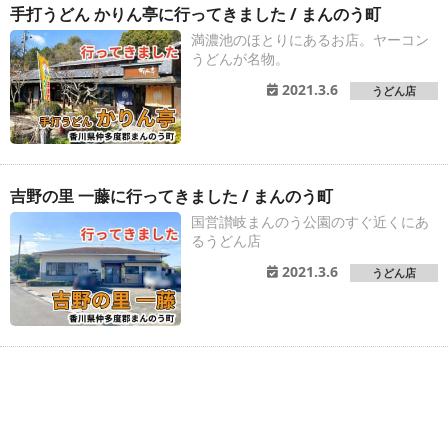
手打うどん かりん亭に行ってきました / まんのう町
満濃池のほとりにあるお店。ヤーコン
うどんが名物。
2021.3.6
うどん店
吉野の里 一藤に行ってきました / まんのう町
国営讃岐まんのう公園のすぐ近くにあ
るうどん店
2021.3.6
うどん店