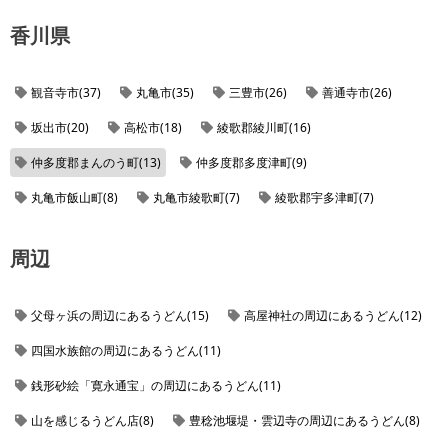
香川県
観音寺市(37)
丸亀市(35)
三豊市(26)
善通寺市(26)
坂出市(20)
高松市(18)
綾歌郡綾川町(16)
仲多度郡まんのう町(13)
仲多度郡多度津町(9)
丸亀市飯山町(8)
丸亀市綾歌町(7)
綾歌郡宇多津町(7)
観音寺市大野原町(7)
三豊市高瀬町(6)
観音寺市豊浜町(5)
周辺
三豊市詫間町(4)
三豊市山本町(4)
三豊市仁尾町(3)
三豊市三野町(2)
三豊市財田町(2)
父母ヶ浜の周辺にあるうどん(15)
高屋神社の周辺にあるうどん(12)
四国水族館の周辺にあるうどん(11)
銭形砂絵「寛永通宝」の周辺にあるうどん(11)
山を感じるうどん店(8)
豊稔池堰堤・雲辺寺の周辺にあるうどん(8)