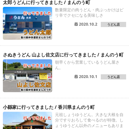
太郎うどんに行ってきました / まんのう町
数量限定の肉うどん・肉ぶっかけはピ
リ辛でクセになる美味しさ
2020.10.2
うどん店
さぬきうどん 山よし佐文店に行ってきました / まんのう町
朝早くから営業しているうどん屋さ
ん。
2020.10.1
うどん店
小縣家に行ってきました / 香川県まんのう町
元祖しょうゆうどん。大きな大根を自
分ですりおろして食べるのが特徴。し
ょうゆうどん以外のメニューもありま