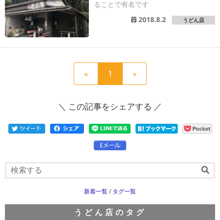
ることで有名です
2018.8.2
うどん店
前
現
次
«
1
»
の
在
の
ペ
の
ペ
＼ この記事をシェアする ／
ー
ペ
ー
ジ
ー
ジ
へ
ジ
へ
新着一覧
/
タグ一覧
うどん店のタグ