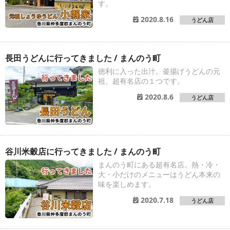
す。
2020.8.16
うどん店
長田うどんに行ってきました / まんのう町
徳利に入った出汁。釜揚げうどんの元
祖、超有名店の１つです。
2020.8.6
うどん店
谷川米穀店に行ってきました / まんのう町
まんのう町にある超有名店。熱・冷・
大・小だけのメニューはうどん本来の
味を楽しめます。
2020.7.18
うどん店