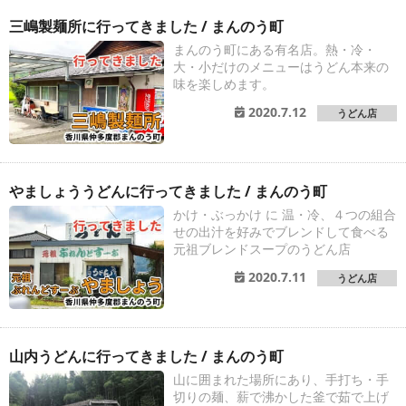
三嶋製麺所に行ってきました / まんのう町
まんのう町にある有名店。熱・冷・
大・小だけのメニューはうどん本来の
味を楽しめます。
2020.7.12
うどん店
やましょううどんに行ってきました / まんのう町
かけ・ぶっかけ に 温・冷、４つの組合
せの出汁を好みでブレンドして食べる
元祖ブレンドスープのうどん店
2020.7.11
うどん店
山内うどんに行ってきました / まんのう町
山に囲まれた場所にあり、手打ち・手
切りの麺、薪で沸かした釜で茹で上げ