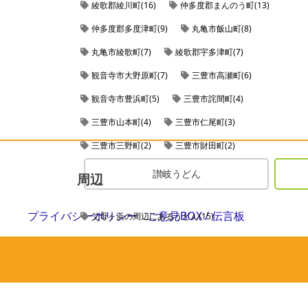
綾歌郡綾川町(16)
仲多度郡まんのう町(13)
仲多度郡多度津町(9)
丸亀市飯山町(8)
丸亀市綾歌町(7)
綾歌郡宇多津町(7)
観音寺市大野原町(7)
三豊市高瀬町(6)
観音寺市豊浜町(5)
三豊市詫間町(4)
三豊市山本町(4)
三豊市仁尾町(3)
三豊市三野町(2)
三豊市財田町(2)
讃岐うどん
周辺
プライバシーポリシー
ご意見BOX / 伝言板
父母ヶ浜の周辺にあるうどん(15)
高屋神社の周辺にあるうどん(12)
四国水族館の周辺にあるうどん(11)
銭形砂絵「寛永通宝」の周辺にあるうどん(11)