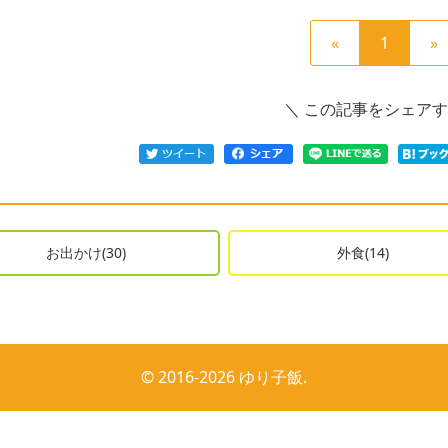
前
現
«
1
»
の
在
ペ
の
＼ この記事をシェアす
ー
ペ
ジ
ー
へ
ジ
お出かけ(30)
外食(14)
© 2016-2026
ゆり子飯
.