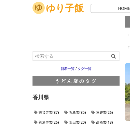
ゆり子飯
ホーム
讃岐うどん
うどん店
雲辺寺
HOM
「
「
新着一覧
/
タグ一覧
うどん店のタグ
香川県
観音寺市(37)
丸亀市(35)
三豊市(26)
善通寺市(26)
坂出市(20)
高松市(18)