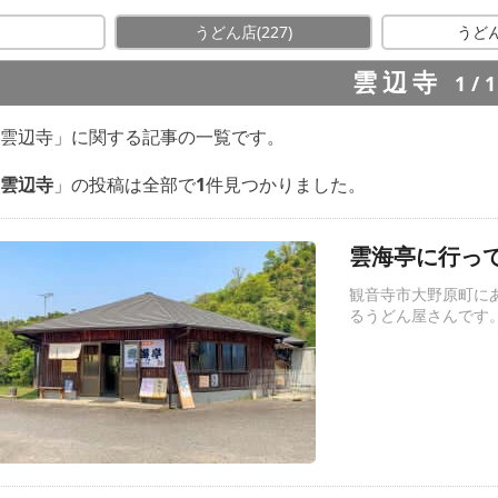
E
うどん店
(227)
うど
雲辺寺
1/
雲辺寺」に関する記事の一覧です。
雲辺寺
」の投稿は全部で
1
件見つかりました。
雲海亭に行って
観音寺市大野原町に
るうどん屋さんです