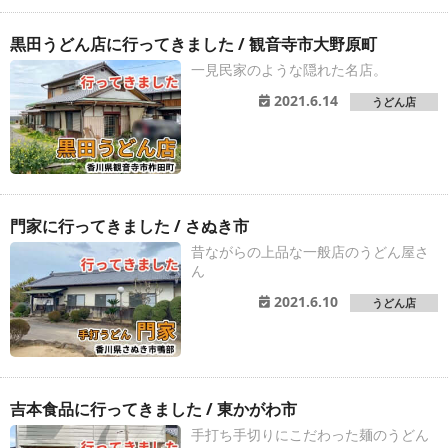
黒田うどん店に行ってきました / 観音寺市大野原町
一見民家のような隠れた名店。
2021.6.14
うどん店
門家に行ってきました / さぬき市
昔ながらの上品な一般店のうどん屋さ
ん
2021.6.10
うどん店
吉本食品に行ってきました / 東かがわ市
手打ち手切りにこだわった麺のうどん