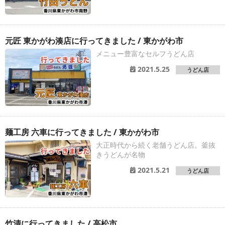
元匠 東かがわ湊店に行ってきました / 東かがわ市
メニュー豊富なセルフうどん店
2021.5.25
うどん店
麺工房 六車に行ってきました / 東かがわ市
大正時代から続く老舗うどん店。釜抜
きうどんが名物
2021.5.21
うどん店
竹清に行ってきました / 高松市