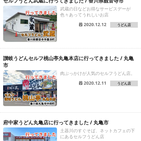
セルフうどん武蔵に行ってきました / 香川県観音寺市
武蔵の日などお得なサービスデーが
色々あってうれしいお店
2020.12.12
うどん店
讃岐うどんセルフ桃山亭丸亀本店に行ってきました / 丸亀
市
肉ぶっかけが人気のセルフうどん店。
2020.12.11
うどん店
府中家うどん丸亀店に行ってきました / 丸亀市
土器川のすぐそば、ネットカフェの下
にあるセルフうどん店