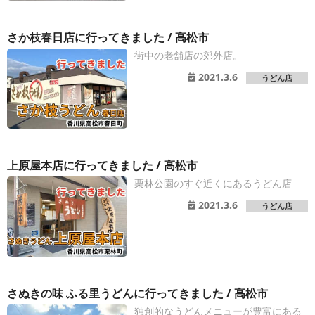
さか枝春日店に行ってきました / 高松市
街中の老舗店の郊外店。
2021.3.6
うどん店
上原屋本店に行ってきました / 高松市
栗林公園のすぐ近くにあるうどん店
2021.3.6
うどん店
さぬきの味 ふる里うどんに行ってきました / 高松市
独創的なうどんメニューが豊富にある