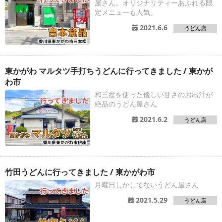
屋さん。オリジナリティーあふれる限
定メニューも人気。
2021.6.6
うどん店
東かがわ マルタツ手打ちうどんに行ってきました / 東かが
わ市
和三盆を使った優しい甘さのお出汁が
絶品のうどん屋さん
2021.6.2
うどん店
竹田うどんに行ってきました / 東かがわ市
月曜日しかしてないうどん屋さん
2021.5.29
うどん店