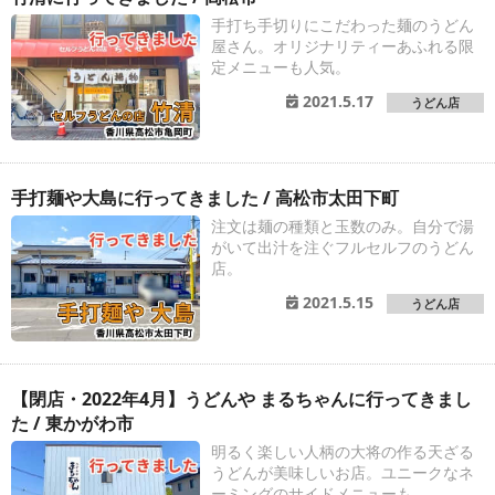
手打ち手切りにこだわった麺のうどん
屋さん。オリジナリティーあふれる限
定メニューも人気。
2021.5.17
うどん店
手打麺や大島に行ってきました / 高松市太田下町
注文は麺の種類と玉数のみ。自分で湯
がいて出汁を注ぐフルセルフのうどん
店。
2021.5.15
うどん店
【閉店・2022年4月】うどんや まるちゃんに行ってきまし
た / 東かがわ市
明るく楽しい人柄の大将の作る天ざる
うどんが美味しいお店。ユニークなネ
ーミングのサイドメニューも。