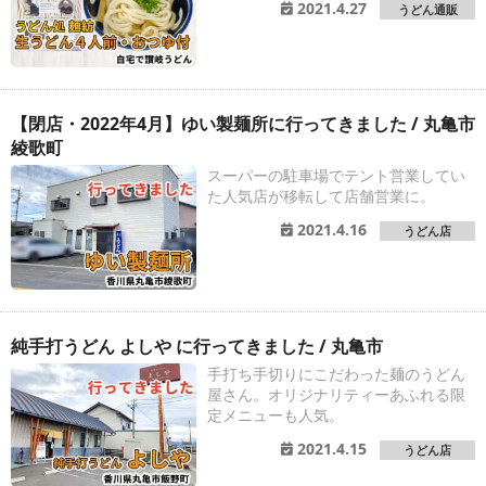
2021.4.27
うどん通販
【閉店・2022年4月】ゆい製麺所に行ってきました / 丸亀市
綾歌町
スーパーの駐車場でテント営業してい
た人気店が移転して店舗営業に。
2021.4.16
うどん店
純手打うどん よしや に行ってきました / 丸亀市
手打ち手切りにこだわった麺のうどん
屋さん。オリジナリティーあふれる限
定メニューも人気。
2021.4.15
うどん店