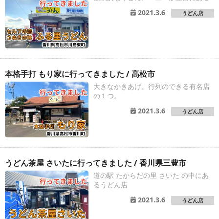
2021.3.6
うどん店
本格手打 もり家に行ってきました / 高松市
大きなかきあげ。行列のできる有名店
の１つ。
2021.3.6
うどん店
うどん茶屋 さいたに行ってきました / 香川県三豊市
道の駅 たからだの里 さいた の中にあ
るうどん店
2021.3.6
うどん店