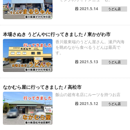
2021.5.14
うどん店
本場さぬき うどんやに行ってきました / 東かがわ市
香川最東端のうどん屋さん。瀬戸内海
を眺めながら食べるうどんは最高で
す。
2021.5.13
うどん店
なかむら屋に行ってきました / 高松市
飯山の超有名店にルーツを持つお店
2021.5.12
うどん店