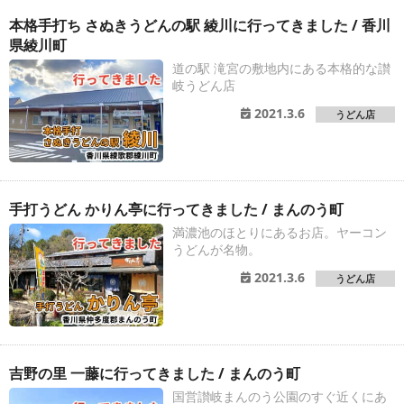
本格手打ち さぬきうどんの駅 綾川に行ってきました / 香川
県綾川町
道の駅 滝宮の敷地内にある本格的な讃
岐うどん店
2021.3.6
うどん店
手打うどん かりん亭に行ってきました / まんのう町
満濃池のほとりにあるお店。ヤーコン
うどんが名物。
2021.3.6
うどん店
吉野の里 一藤に行ってきました / まんのう町
国営讃岐まんのう公園のすぐ近くにあ