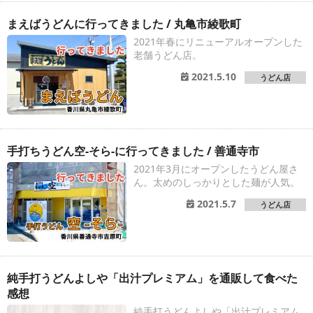
まえばうどんに行ってきました / 丸亀市綾歌町
2021年春にリニューアルオープンした
老舗うどん店。
2021.5.10
うどん店
手打ちうどん空-そら-に行ってきました / 善通寺市
2021年3月にオープンしたうどん屋さ
ん。太めのしっかりとした麺が人気。
2021.5.7
うどん店
純手打うどんよしや「出汁プレミアム」を通販して食べた
感想
純手打うどんよしや「出汁プレミアム