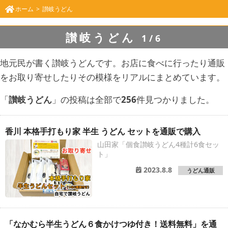
ホーム
讃岐うどん
讃岐うどん
1/6
地元民が書く讃岐うどんです。お店に食べに行ったり通販
をお取り寄せしたりその模様をリアルにまとめています。
「
讃岐うどん
」の投稿は全部で
256
件見つかりました。
香川 本格手打もり家 半生 うどん セットを通販で購入
山田家「個食讃岐うどん4種計6食セッ
ト」
2023.8.8
うどん通販
「なかむら半生うどん６食かけつゆ付き！送料無料」を通