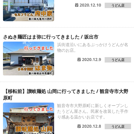
2020.12.10
うどん店
さぬき麺匠はま弥に行ってきました / 坂出市
浜街道沿いにあるぶっかけうどんが名
物のお店。
2020.12.9
うどん店
【移転前】讃岐麺処 山岡に行ってきました / 観音寺市大野
原町
観音寺市大野原町に新しくオープンし
たうどん屋さん。民家を改装した手作
り感ある温かいお店です。
2020.12.8
うどん店