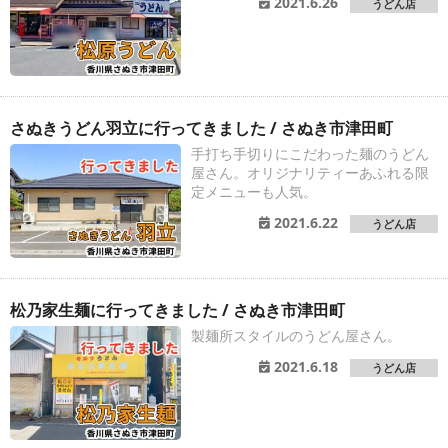
2021.6.26
うどん店
さぬきうどん羽立に行ってきました / さぬき市津田町
手打ち手切りにこだわった麺のうどん
屋さん。オリジナリティーあふれる限
定メニューも人気。
2021.6.22
うどん店
松乃家生麺に行ってきました / さぬき市津田町
製麺所スタイルのうどん屋さん。
2021.6.18
うどん店