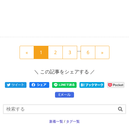
…
前
現
次
«
1
2
3
6
»
の
在
の
ペ
の
ペ
＼ この記事をシェアする ／
ー
ペ
ー
ジ
ー
ジ
へ
ジ
へ
新着一覧
/
タグ一覧