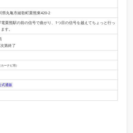
 香川県丸亀市綾歌町栗熊東420-2
琴電栗熊駅の前の信号で曲がり、1つ目の信号を越えてちょっと行っ
ります。
頃
り次第終了
（カーナビ用）
公式通販