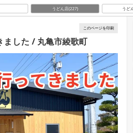
きました / 丸亀市綾歌町
E
うどん店
(227)
うど
このページを印刷
ました / 丸亀市綾歌町