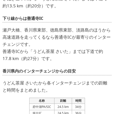
約13.5 km（約20分）です。
下り線からは善通寺IC
瀬戸大橋、香川県東部、徳島県東部、淡路島のほうから
高速道路を走ってくるなら善通寺ICが最寄りのインター
チェンジです。
善通寺ICから「うどん茶屋 さいた」までは下道で約
17.8 km（約27分）です。
香川県内のインターチェンジからの目安
うどん茶屋 さいたから各インターチェンジまでの距離
と時間をまとめました。
名称
距離
時間
府中湖PA/SIC
24.5 km
34分
坂出IC
24.5 km
36分