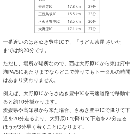
善通寺IC
17.8 km
27分
三豊鳥坂IC
15.5 km
23分
さぬき豊中IC
13.5 km
20分
大野原IC
17.1 km
27分
一番近いのはさぬき豊中ICで、「うどん茶屋 さいた」
までは約20分です。
ただし、場所が場所なので、西は大野原ICから東は府中
湖PA/SICあたりまでならどこで降りてもトータルの時間
はあまり変わりません。
例えば、大野原ICからさぬき豊中ICを高速道路で移動す
ると約10分掛かります。
愛媛県や高知県から来た場合、さぬき豊中ICで降りて下
道を20分走るより、大野原ICで降りて下道を27分走る
ほうが3分早く着くことになります。