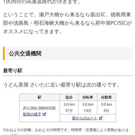
1区間分の高速道路代が浮きます。
ということで、瀬戸大橋から来るなら坂出IC、徳島県東
部や淡路島・明石海峡大橋から来るなら府中湖PC/SICが
オススメになってきます。
公共交通機関
最寄り駅
うどん茶屋 さいたに近い最寄り駅は次の通りです。
駅
徒歩
自転車
自動車
3.0 km
3.0 km
3.0 km
JR土讃線 讃岐財田駅
37分
14分
6分
駅前の様子
駅からのルート
※おおよその距離、おおよその時間です。時間帯・交通量により変動がありま