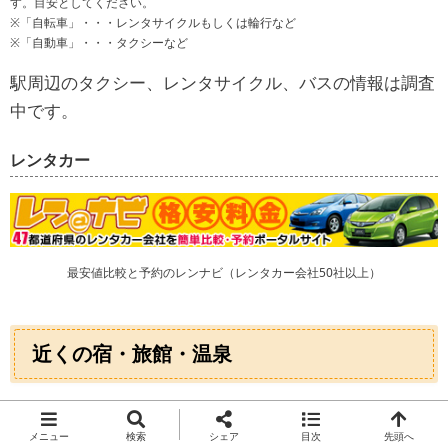
す。目安としてください。
※「自転車」・・・レンタサイクルもしくは輪行など
※「自動車」・・・タクシーなど
駅周辺のタクシー、レンタサイクル、バスの情報は調査
中です。
レンタカー
最安値比較と予約のレンナビ（レンタカー会社50社以上）
近くの宿・旅館・温泉
宇多津町・坂出市の宿泊施設を「じゃらん」で探す
メニュー
検索
シェア
目次
先頭へ