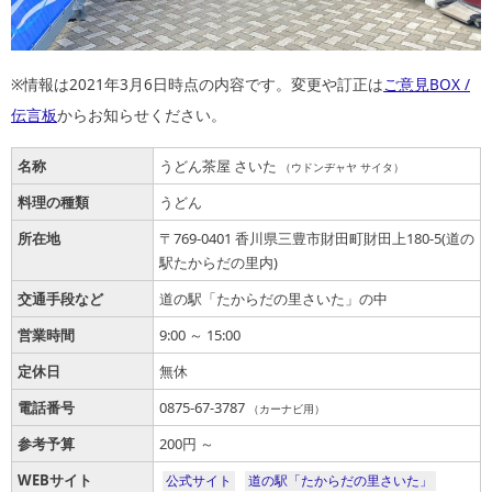
※情報は2021年3月6日時点の内容です。変更や訂正は
ご意見BOX /
伝言板
からお知らせください。
名称
うどん茶屋 さいた
（ウドンヂャヤ サイタ）
料理の種類
うどん
所在地
〒769-0401 香川県三豊市財田町財田上180-5(道の
駅たからだの里内)
交通手段など
道の駅「たからだの里さいた」の中
営業時間
9:00 ～ 15:00
定休日
無休
電話番号
0875-67-3787
（カーナビ用）
参考予算
200円 ～
WEBサイト
公式サイト
道の駅「たからだの里さいた」