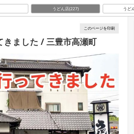
てきました / 三豊市高瀬町
E
うどん店
(227)
うど
このページを印刷
きました / 三豊市高瀬町