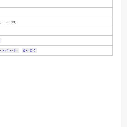
（カーナビ用）
路
ットペッパー
食べログ