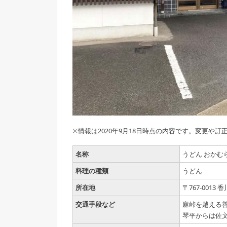
※情報は2020年9月18日時点の内容です。変更や訂
名称
うどん おかむ
料理の種類
うどん
所在地
〒767-0013
交通手段など
麻峠を越える
琴平からは佐