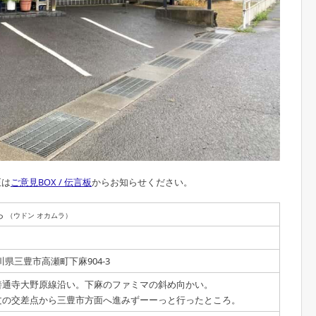
正は
ご意見BOX / 伝言板
からお知らせください。
ら
（ウドン オカムラ）
 香川県三豊市高瀬町下麻904-3
善通寺大野原線沿い。下麻のファミマの斜め向かい。
文の交差点から三豊市方面へ進みずーーっと行ったところ。