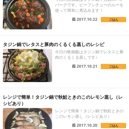
バーグです。ビーフシチューのルーを
使って簡単に煮込みます！
2017.10.22
ごはん
タジン鍋でレタスと豚肉のくるくる蒸しのレシピ
今日の晩御飯はタジン鍋でレタスと豚
肉のくるくる蒸しです♪
2017.10.21
ごはん
レンジで簡単！タジン鍋で秋鮭ときのこのレモン蒸し（レ
シピあり）
レンジで簡単！タジン鍋で秋鮭ときの
このレモン蒸し（レシピあり）
2017.10.20
ごはん