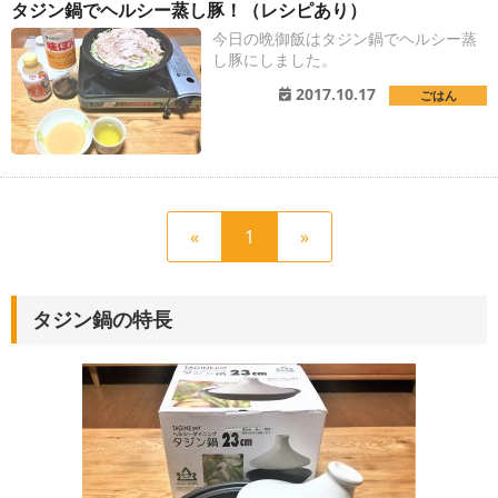
タジン鍋でヘルシー蒸し豚！（レシピあり）
今日の晩御飯はタジン鍋でヘルシー蒸
し豚にしました。
2017.10.17
ごはん
前
現
次
«
1
»
の
在
の
ペ
の
ペ
ー
ペ
ー
タジン鍋の特長
ジ
ー
ジ
へ
ジ
へ