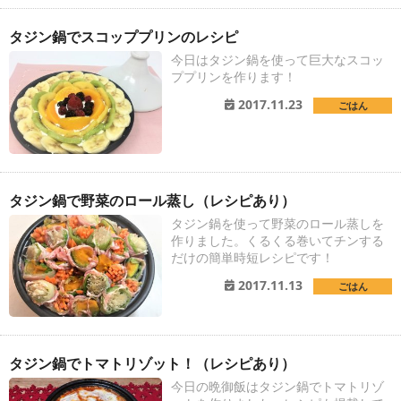
タジン鍋でスコッププリンのレシピ
今日はタジン鍋を使って巨大なスコッ
ププリンを作ります！
2017.11.23
ごはん
タジン鍋で野菜のロール蒸し（レシピあり）
タジン鍋を使って野菜のロール蒸しを
作りました。くるくる巻いてチンする
だけの簡単時短レシピです！
2017.11.13
ごはん
タジン鍋でトマトリゾット！（レシピあり）
今日の晩御飯はタジン鍋でトマトリゾ