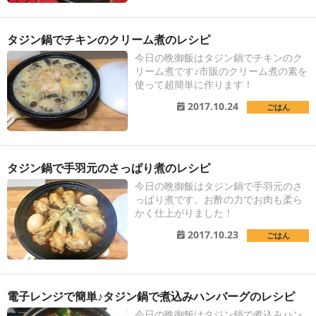
タジン鍋でチキンのクリーム煮のレシピ
今日の晩御飯はタジン鍋でチキンのク
リーム煮です♪市販のクリーム煮の素を
使って超簡単に作ります！
2017.10.24
ごはん
タジン鍋で手羽元のさっぱり煮のレシピ
今日の晩御飯はタジン鍋で手羽元のさ
っぱり煮です。お酢の力でお肉も柔ら
かく仕上がりました！
2017.10.23
ごはん
電子レンジで簡単♪タジン鍋で煮込みハンバーグのレシピ
今日の晩御飯はタジン鍋で煮込みハン