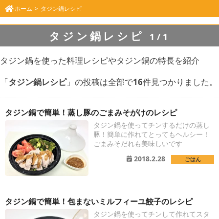
ホーム
タジン鍋レシピ
タジン鍋レシピ
1/1
タジン鍋を使った料理レシピやタジン鍋の特長を紹介
「
タジン鍋レシピ
」の投稿は全部で
16
件見つかりました。
タジン鍋で簡単！蒸し豚のごまみそがけのレシピ
タジン鍋を使ってチンするだけの蒸し
豚！簡単に作れてとってもヘルシー！
ごまみそだれも美味しいです
2018.2.28
ごはん
タジン鍋で簡単！包まないミルフィーユ餃子のレシピ
タジン鍋を使ってチンして作れてスタ