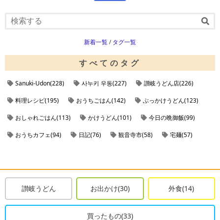
新着一覧
/
タグ一覧
すべてのタグ
Sanuki-Udon(228)
사누키 우동(227)
讃岐うどん店(226)
料理レシピ(195)
おうちごはん(142)
ぶっかけうどん(123)
おしゃれごはん(113)
かけうどん(101)
今日の晩御飯(99)
おうちカフェ(94)
日記(76)
観音寺市(58)
宅麺(57)
ラーメンの通販(57)
お取り寄せラーメン(57)
noindex(56)
肉うどん(49)
ざるうどん(41)
ケーキレシピ(41)
丸亀市(40)
丸亀市のうどん店(38)
観音寺市のうどん店(37)
讃岐うどん
お出かけ(30)
外食(14)
今日の朝ごはん(35)
三豊市(33)
日記レシピ(33)
買ったもの(33)