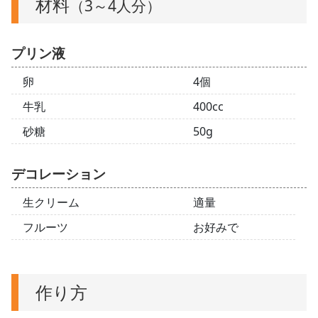
材料
（3～4人分）
プリン液
卵
4個
牛乳
400cc
砂糖
50g
デコレーション
生クリーム
適量
フルーツ
お好みで
作り方