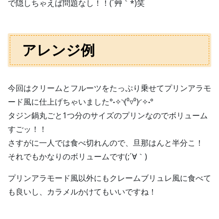
で隠しちゃえば問題なし！！(´艸｀*)笑
アレンジ例
今回はクリームとフルーツをたっぷり乗せてプリンアラモ
ード風に仕上げちゃいました°˖✧◝(⁰▿⁰)◜✧˖°
タジン鍋丸ごと1つ分のサイズのプリンなのでボリューム
すごッ！！
さすがに一人では食べ切れんので、旦那はんと半分こ！
それでもかなりのボリュームです(;´∀｀)
プリンアラモード風以外にもクレームブリュレ風に食べて
も良いし、カラメルかけてもいいですね！