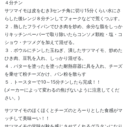
４分チン
サツマイモは皮をむき3センチ角に切り15分くらい水にさ
らした後レンジ８分チンしてフォークなどで荒くつぶす。
２．熱したフライパンでひき肉を炒め、余分な脂をしっか
りキッチンペーパーで取り除いたらコンソメ顆粒・塩・コ
ショウ・ナツメグを加えて混ぜる。
３．ボウルにチンした玉ねぎ、潰したサツマイモ、炒めた
ひき肉、豆乳を入れ、しっかり混ぜる。
４．バターを塗ったを塗った耐熱容器に具を入れ、チーズ
を乗せて粉チーズかけ、パン粉を散らす
５．トースターで10～15分チンしたら完成！！
(メーカーによって変わるの焦げないように注意してくだ
さい。)
サツマイモのほくほくとチーズのとろーりとした食感がマ
ッチして美味ーい！！
サツマイモの甘味が秋を感じさせてくれるグラタンになり