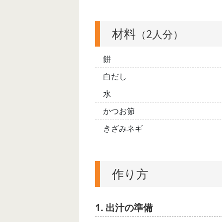
材料
（2人分）
餅
白だし
水
かつお節
きざみネギ
作り方
1. 出汁の準備