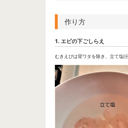
作り方
1. エビの下ごしらえ
むきえびは背ワタを除き、立て塩(