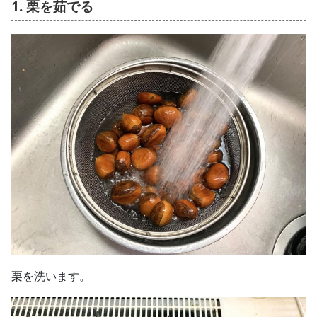
1. 栗を茹でる
栗を洗います。