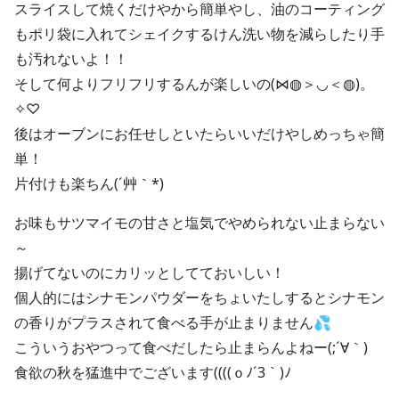
スライスして焼くだけやから簡単やし、油のコーティング
もポリ袋に入れてシェイクするけん洗い物を減らしたり手
も汚れないよ！！
そして何よりフリフリするんが楽しいの(⋈◍＞◡＜◍)。
✧♡
後はオーブンにお任せしといたらいいだけやしめっちゃ簡
単！
片付けも楽ちん(´艸｀*)
お味もサツマイモの甘さと塩気でやめられない止まらない
～
揚げてないのにカリッとしてておいしい！
個人的にはシナモンパウダーをちょいたしするとシナモン
の香りがプラスされて食べる手が止まりません💦
こういうおやつって食べだしたら止まらんよねー(;´∀｀)
食欲の秋を猛進中でございます((((ｏﾉ´3｀)ﾉ