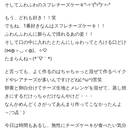
そしてふわふわのスフレチーズケーキ°˖✧◝(⁰▿⁰)◜✧˖°
もう、どれも好き！！笑
でもね、1番好きなんはスフレチーズケーキ！！
ふわんふわんに膨らんで揺れるあの姿！！
そして口の中に入れたとたんにしゅわってとろける口どけ
(⋈◍＞◡＜◍)。✧♡
たまらんね～(*´▽｀*)
と言っても、よく作るのはちゃちゃっと混ぜて作るベイク
ドやレアチーズが多いんですけどね(;^ω^)苦笑
卵黄と卵白分けてチーズ生地とメレンゲを混ぜて、蒸し焼
きにするだけっちゃだけなんやけど・・・
なんかめんどくさがってあんまり作ってこなかったんよ
～;つД｀)
今日は時間もあるし、無性にチーズケーキが食べたい気分