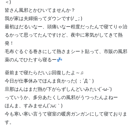
＜)
皆さん風邪とかひいてませんか？
我が家は夫婦揃ってダウンです(/ _ ; )
最初はだるいなー、頭痛いなー程度だったんで寝てりゃ治
るかって思ってたんですけど、夜中に寒気がしてきて熱
発！
毛布ぐるぐる巻きにして熱さまシート貼って、市販の風邪
薬のんでひたすら寝るー💤
昼前まで寝たらだいぶ回復したよ～♫
今日が仕事休みでほんま良かった( ；´Д｀)
旦那はんはまだ熱が下がらずしんどいみたい(´-ω-`)
っていうか、多分あたくしの風邪がうつったんよねー
ほんま、すみません(´;ω;｀)
今も寒い寒い言うて寝室の暖房ガンガンにして寝ておりま
す。