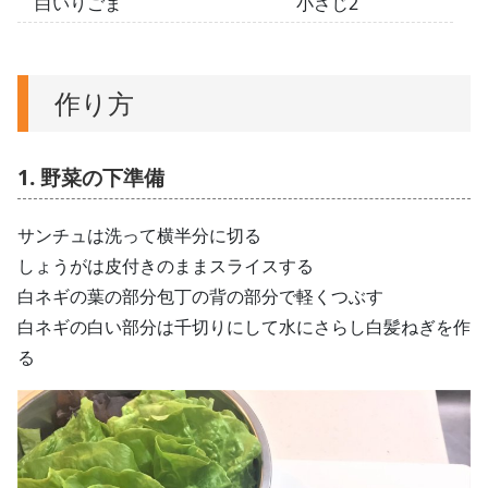
白いりごま
小さじ2
作り方
1. 野菜の下準備
サンチュは洗って横半分に切る
しょうがは皮付きのままスライスする
白ネギの葉の部分包丁の背の部分で軽くつぶす
白ネギの白い部分は千切りにして水にさらし白髪ねぎを作
る