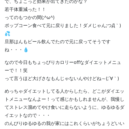
で、ちょこっと効果が出てきたのかな？
若干体重減った！！
ってのもつかの間(;^ω^)
ポップコーン食べて元に戻りました！ダメじゃん;つД｀)
💦
旦那はんもビール飲んでたので元に戻ってそうです
ね・・・💧
なので今日もちょっぴりカロリーoffなダイエットメニュ
ーで！！笑
って言うほど大げさなもんじゃないんやけどね～(;´∀｀)
めっちゃダイエットしてる人からしたら、どこがダイエッ
トメニューなんよー！って感じかもしれませんが、我慢し
てストレス溜めてやけ食いに走らないように、ゆるゆるダ
イエットなので・・・
のんびりゆるゆるの我が家にはこれくらいがちょうどいい