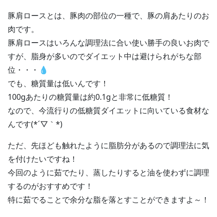
豚肩ロースとは、豚肉の部位の一種で、豚の肩あたりのお
肉です。
豚肩ロースはいろんな調理法に合い使い勝手の良いお肉で
すが、脂身が多いのでダイエット中は避けられがちな部
位・・・💧
でも、糖質量は低いんです！
100gあたりの糖質量は約0.1gと非常に低糖質！
なので、今流行りの低糖質ダイエットに向いている食材な
んです(*´▽｀*)
ただ、先ほども触れたように脂肪分があるので調理法に気
を付けたいですね！
今回のように茹でたり、蒸したりすると油を使わずに調理
するのがおすすめです！
特に茹でることで余分な脂を落とすことができますよ～！