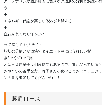
アドレナリンが脂肪細胞に働きかけ脂肪の分解と燃焼を行
う
↓
エネルギー代謝が高まり体温が上昇する
↓
血行が良くなり汗をかく
って感じです( *´艸｀)
脂肪の分解とか燃焼てダイエット中にはうれしい響
き°˖✧◝(⁰▿⁰)◜✧˖°笑
とは言え唐辛子は刺激物でもあるので、胃が弱っていると
きや辛いの苦手な方、お子さんが食べるときはコチュジャ
ンの量を調節してくださいね！！
豚肩ロース