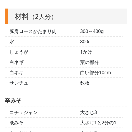
材料
（2人分）
豚肩ロースかたまり肉
300～400g
水
800cc
しょうが
1かけ
白ネギ
葉の部分
白ネギ
白い部分10cm
サンチュ
数枚
辛みそ
コチュジャン
大さじ3
液みそ
大さじ1と2分の1