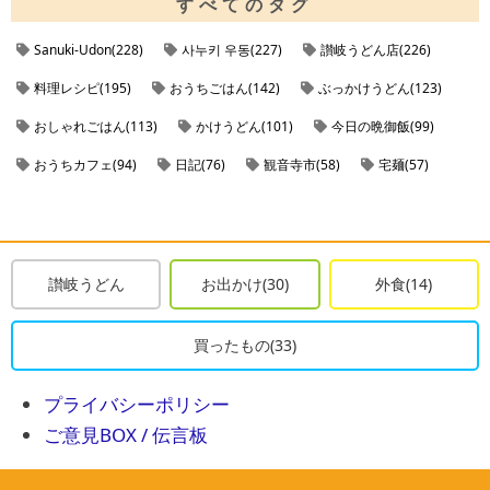
すべてのタグ
Sanuki-Udon(228)
사누키 우동(227)
讃岐うどん店(226)
料理レシピ(195)
おうちごはん(142)
ぶっかけうどん(123)
おしゃれごはん(113)
かけうどん(101)
今日の晩御飯(99)
おうちカフェ(94)
日記(76)
観音寺市(58)
宅麺(57)
ラーメンの通販(57)
お取り寄せラーメン(57)
noindex(56)
肉うどん(49)
ざるうどん(41)
ケーキレシピ(41)
丸亀市(40)
丸亀市のうどん店(38)
観音寺市のうどん店(37)
讃岐うどん
お出かけ(30)
外食(14)
今日の朝ごはん(35)
三豊市(33)
日記レシピ(33)
買ったもの(33)
お家うどん(29)
讃岐うどんの通販(29)
善通寺市(27)
しょうゆうどん(26)
善通寺市のうどん店(26)
東京都(25)
プライバシーポリシー
ご意見BOX / 伝言板
三豊市のうどん店(25)
天ぷらうどん(24)
変わり種うどん(24)
ティータイム(23)
閉店(22)
きつねうどん(22)
坂出市(21)