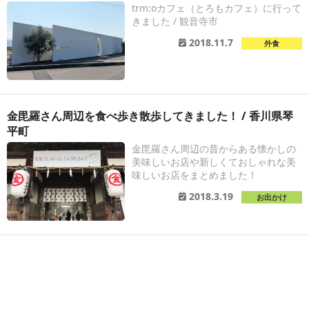
trm:oカフェ（とろもカフェ）に行って
きました / 観音寺市
2018.11.7
外食
金毘羅さん周辺を食べ歩き散歩してきました！ / 香川県琴
平町
金毘羅さん周辺の昔からある懐かしの
美味しいお店や新しくておしゃれな美
味しいお店をまとめました！
2018.3.19
お出かけ