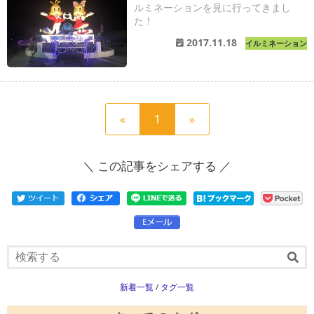
ルミネーションを見に行ってきまし
た！
2017.11.18
イルミネーション
前
現
次
«
1
»
の
在
の
ペ
の
ペ
＼ この記事をシェアする ／
ー
ペ
ー
ジ
ー
ジ
へ
ジ
へ
新着一覧
/
タグ一覧