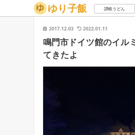
ゆり子飯
ホーム
お出かけ
イルミネーション
鳴門市ドイツ
讃岐うどん
2017.12.03
2022.01.11
鳴門市ドイツ館のイルミネ
てきたよ