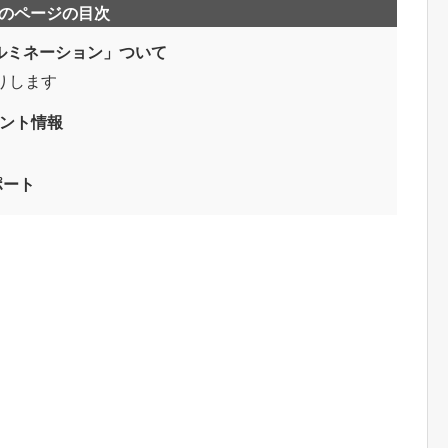
のページの目次
イルミネーション」ついて
送りします
ント情報
ポート