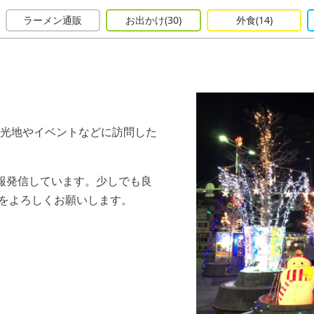
ラーメン通販
お出かけ
(30)
外食
(14)
光地やイベントなどに訪問した
報発信しています。少しでも良
)をよろしくお願いします。