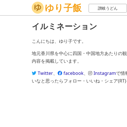
ゆり子飯
ホーム
お出かけ
イルミネーション
讃岐うどん
2022.01.11
2022.11.10
イルミネーション
こんにちは、ゆり子です。
地元香川県を中心に四国・中国地方あたりの観
内容を掲載しています。
Twitter
、
facebook
、
Instagram
で情
いなと思ったらフォロー・いいね・シェア(RT