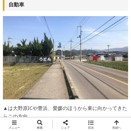
自動車
▲は大野原ICや豊浜、愛媛のほうから東に向かってきた
らこの方向。
田んぼの先に「うどん」の看板が目立ちます。
メニュー
検索
シェア
目次
先頭へ