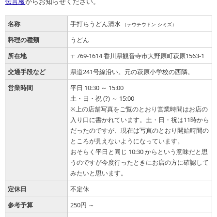
伝言板
からお知らせください。
名称
手打ちうどん清水
（テウチウドン シミズ）
料理の種類
うどん
所在地
〒769-1614 香川県観音寺市大野原町萩原1563-1
交通手段など
県道241号線沿い。元の萩原小学校の西隣。
営業時間
平日 10:30 ～ 15:00
土・日・祝 (?) ～ 15:00
※上の店舗写真をご覧のとおり営業時間はお店の
入り口に書かれています。土・日・祝は11時から
だったのですが、現在は写真のとおり開始時間の
ところが見えないようになっています。
おそらく平日と同じ 10:30 からという意味だと思
うのですが今度行ったときにお店の方に確認して
みたいと思います。
定休日
不定休
参考予算
250円 ～