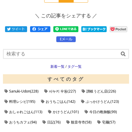
の
在
の
ペ
の
ペ
＼ この記事をシェアする ／
ー
ペ
ー
ジ
ー
ジ
へ
ジ
へ
新着一覧
/
タグ一覧
すべてのタグ
Sanuki-Udon(228)
사누키 우동(227)
讃岐うどん店(226)
料理レシピ(195)
おうちごはん(142)
ぶっかけうどん(123)
おしゃれごはん(113)
かけうどん(101)
今日の晩御飯(99)
おうちカフェ(94)
日記(76)
観音寺市(58)
宅麺(57)