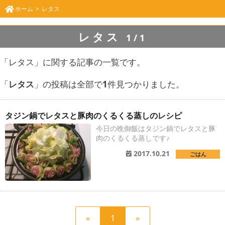
ホーム
レタス
レタス
1/1
「レタス」に関する記事の一覧です。
「
レタス
」の投稿は全部で
1
件見つかりました。
タジン鍋でレタスと豚肉のくるくる蒸しのレシピ
今日の晩御飯はタジン鍋でレタスと豚
肉のくるくる蒸しです♪
2017.10.21
ごはん
前
現
次
«
1
»