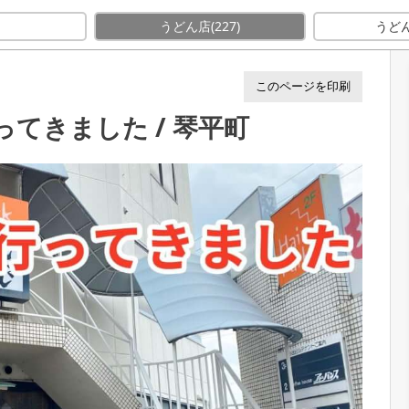
行ってきました / 琴平町
E
うどん店
(227)
うど
このページを印刷
てきました / 琴平町