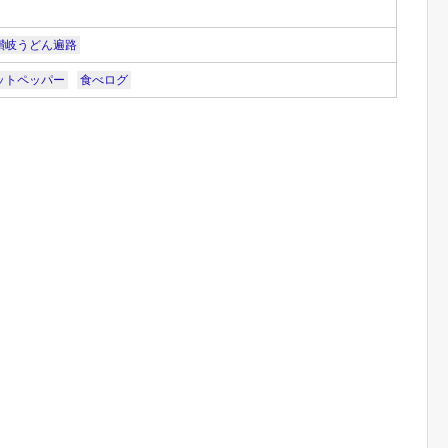
讃岐うどん遍路
ットペッパー
食べログ