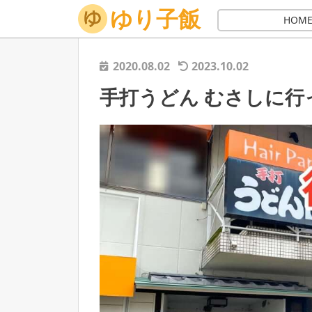
ゆり子飯
ホーム
讃岐うどん
うどん店
手打うどん むさしに
HOM
2020.08.02
2023.10.02
手打うどん むさしに行っ