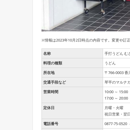
※情報は2023年10月2日時点の内容です。変更や訂
名称
手打うどん む
料理の種類
うどん
所在地
〒766-000
交通手段など
琴平のマルナ
営業時間
10:00 ～ 15:00
17:00 ～ 20:00
定休日
月曜・火曜
祝日営業・翌
電話番号
0877-75-0520