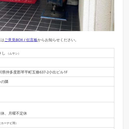
正は
ご意見BOX / 伝言板
からお知らせください。
さし
（ムサシ）
3 香川県仲多度郡琴平町五條637-2小出ビル1F
カの隣
日休、月曜不定休
（カーナビ用）