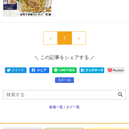
前
現
次
«
1
»
の
在
の
ペ
の
ペ
＼ この記事をシェアする ／
ー
ペ
ー
ジ
ー
ジ
へ
ジ
へ
新着一覧
/
タグ一覧