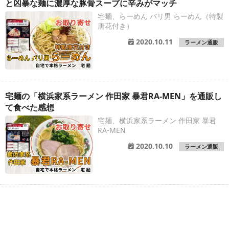
と凶暴な麺に濃厚な豚骨スープに辛みがマッチ
宅麺、らーめん バリ男 らーめん（特製
唐花付き）
2020.10.11
ラーメン通販
宅麺の「横浜家系ラーメン 作田家 暴君RA-MEN」を通販し
て食べた感想
宅麺、横浜家系ラーメン 作田家 暴君
RA-MEN
2020.10.10
ラーメン通販