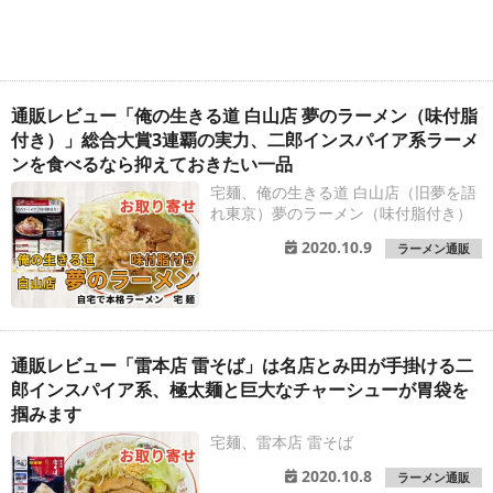
通販レビュー「俺の生きる道 白山店 夢のラーメン（味付脂
付き）」総合大賞3連覇の実力、二郎インスパイア系ラーメ
ンを食べるなら抑えておきたい一品
宅麺、俺の生きる道 白山店（旧夢を語
れ東京）夢のラーメン（味付脂付き）
2020.10.9
ラーメン通販
通販レビュー「雷本店 雷そば」は名店とみ田が手掛ける二
郎インスパイア系、極太麺と巨大なチャーシューが胃袋を
掴みます
宅麺、雷本店 雷そば
2020.10.8
ラーメン通販