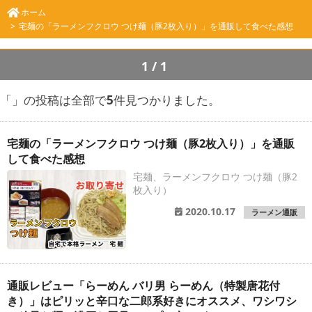
ホーム
宅麺の「ラーメンフクロウ つけ麺（豚2枚入り）」を通販して食べた感想
1/1
「
」の投稿は全部で
5
件見つかりました。
宅麺の「ラーメンフクロウ つけ麺（豚2枚入り）」を通販
して食べた感想
宅麺、ラーメンフクロウ つけ麺（豚2
枚入り）
2020.10.17
ラーメン通販
通販レビュー「らーめん バリ男 らーめん（特製唐花付
き）」はピリッと辛口な二郎系好きにオススメ、ワシワシ