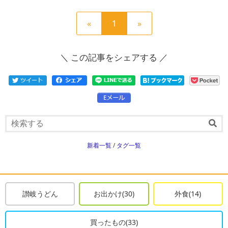
前
現
次
«
1
»
の
在
の
ペ
の
ペ
＼ この記事をシェアする ／
ー
ペ
ー
ジ
ー
ジ
へ
ジ
へ
新着一覧
/
タグ一覧
讃岐うどん
お出かけ(30)
外食(14)
買ったもの(33)