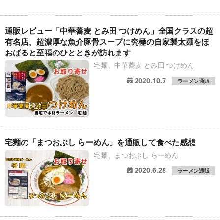
通販レビュー「中華蕎麦 とみ田 つけめん」全国クラスの超
有名店、超濃厚な魚介豚骨スープに究極の自家製太麺をほ
おばると至福のひとときが訪れます
宅麺、中華蕎麦 とみ田 つけめん
2020.10.7
ラーメン通販
宅麺の「まつおぶし らーめん」を通販して食べた感想
宅麺、まつおぶし らーめん
2020.6.28
ラーメン通販