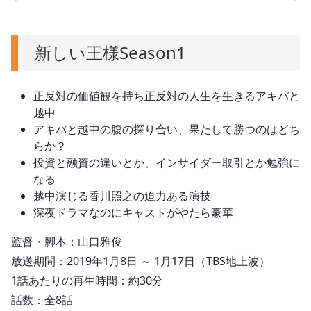
新しい王様Season1
正反対の価値観を持ち正反対の人生を生きるアキバと
越中
アキバと越中の腹の探り合い、果たして勝つのはどち
らか？
投資と融資の違いとか、インサイダー取引とか勉強に
なる
越中演じる香川照之の迫力ある演技
深夜ドラマなのにキャストがやたら豪華
監督・脚本：山口雅俊
放送期間：2019年1月8日 ～ 1月17日（TBS地上波）
1話あたりの再生時間：約30分
話数：全8話