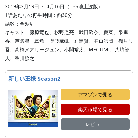
2019年2月19日 ～ 4月16日（TBS地上波版）
1話あたりの再生時間：約30分
話数：全9話
キャスト：藤原竜也、杉野遥亮、武田玲奈、夏菜、泉里
香、芦名星、真魚、野波麻帆、石黒賢、モロ師岡、鶴見辰
吾、高橋メアリージュン、小関裕太、MEGUMI、八嶋智
人、香川照之
新しい王様 Season2
アマゾンで見る
楽天市場で見る
レビュー