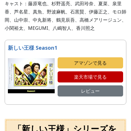
キャスト：藤原竜也、杉野遥亮、武田玲奈、夏菜、泉里
香、芦名星、真魚、野波麻帆、石黒賢、伊藤正之、モロ師
岡、山中崇、中丸新将、鶴見辰吾、高橋メアリージュン、
小関裕太、MEGUMI、八嶋智人、香川照之
新しい王様 Season1
アマゾンで見る
楽天市場で見る
レビュー
「新しい王様」シリーズを