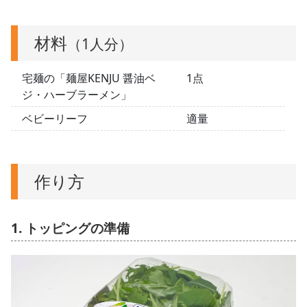
材料
（1人分）
宅麺の「麺屋KENJU 醤油ベ
1点
ジ・ハーブラーメン」
ベビーリーフ
適量
作り方
1. トッピングの準備